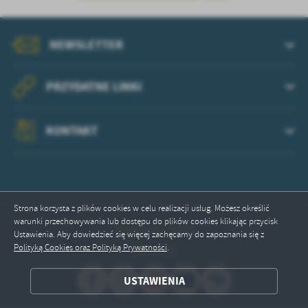
NEWSLETTER
PRZYDATNE LINKI
KONTAKT
Strona korzysta z plików cookies w celu realizacji usług. Możesz określić
warunki przechowywania lub dostępu do plików cookies klikając przycisk
Odwiedzin: 90303
Ustawienia. Aby dowiedzieć się więcej zachęcamy do zapoznania się z
Polityką Cookies oraz Polityką Prywatności
.
Online: 5
ZAPISZ WYBRANE
USTAWIENIA