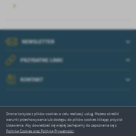
NEWSLETTER
PRZYDATNE LINKI
KONTAKT
Strona korzysta z plików cookies w celu realizacji usług. Możesz określić
warunki przechowywania lub dostępu do plików cookies klikając przycisk
Odwiedzin: 90727
Ustawienia. Aby dowiedzieć się więcej zachęcamy do zapoznania się z
Polityką Cookies oraz Polityką Prywatności
.
Online: 1