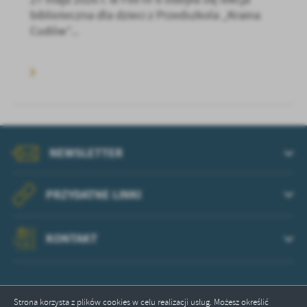
biblioteczna dla dzieci z Przedszkola „Kraina
Cudów”...
NEWSLETTER
PRZYDATNE LINKI
KONTAKT
Strona korzysta z plików cookies w celu realizacji usług. Możesz określić