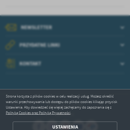
NEWSLETTER
PRZYDATNE LINKI
KONTAKT
Strona korzysta z plików cookies w celu realizacji usług. Możesz określić
warunki przechowywania lub dostępu do plików cookies klikając przycisk
Odwiedzin: 90736
Ustawienia. Aby dowiedzieć się więcej zachęcamy do zapoznania się z
Polityką Cookies oraz Polityką Prywatności
.
Online: 4
ZAPISZ WYBRANE
USTAWIENIA