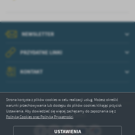
NEWSLETTER
PRZYDATNE LINKI
KONTAKT
Strona korzysta z plików cookies w celu realizacji usług. Możesz określić
warunki przechowywania lub dostępu do plików cookies klikając przycisk
Ustawienia. Aby dowiedzieć się więcej zachęcamy do zapoznania się z
Odwiedzin: 90883
Polityką Cookies oraz Polityką Prywatności
.
ZAPISZ WYBRANE
USTAWIENIA