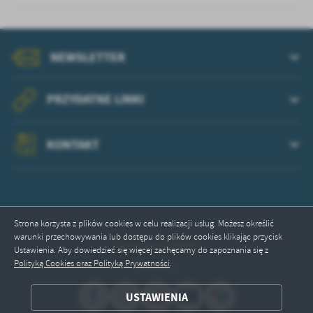
NEWSLETTER
PRZYDATNE LINKI
KONTAKT
Strona korzysta z plików cookies w celu realizacji usług. Możesz określić
warunki przechowywania lub dostępu do plików cookies klikając przycisk
Odwiedzin: 89895
Ustawienia. Aby dowiedzieć się więcej zachęcamy do zapoznania się z
Polityką Cookies oraz Polityką Prywatności
.
Online: 3
ZAPISZ WYBRANE
USTAWIENIA