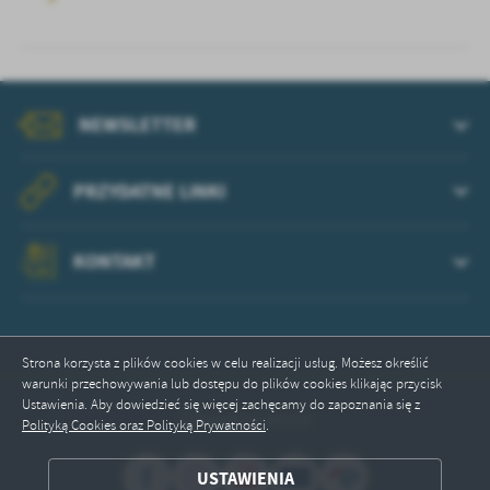
NEWSLETTER
PRZYDATNE LINKI
KONTAKT
Strona korzysta z plików cookies w celu realizacji usług. Możesz określić
warunki przechowywania lub dostępu do plików cookies klikając przycisk
Ustawienia. Aby dowiedzieć się więcej zachęcamy do zapoznania się z
Odwiedzin: 90250
Polityką Cookies oraz Polityką Prywatności
.
ZAPISZ WYBRANE
USTAWIENIA