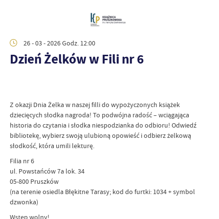
26 - 03 - 2026 Godz. 12:00
Dzień Żelków w Fili nr 6
Z okazji Dnia Żelka w naszej filli do wypożyczonych książek
dziecięcych słodka nagroda! To podwójna radość – wciągająca
historia do czytania i słodka niespodzianka do odbioru! Odwiedź
bibliotekę, wybierz swoją ulubioną opowieść i odbierz żelkową
słodkość, która umili lekturę.
Filia nr 6
ul. Powstańców 7a lok. 34
05-800 Pruszków
(na terenie osiedla Błękitne Tarasy; kod do furtki: 1034 + symbol
dzwonka)
Wstęp wolny!