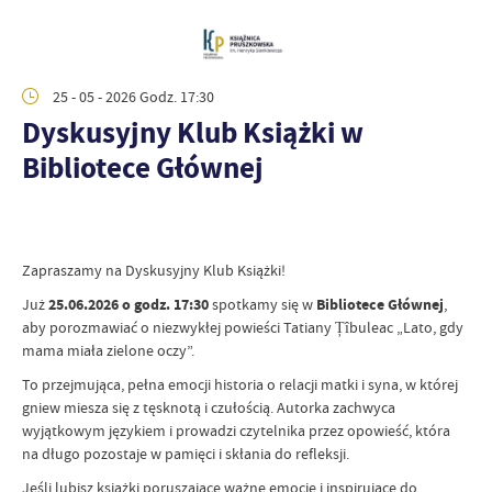
25 - 05 - 2026 Godz. 17:30
Dyskusyjny Klub Książki w
Bibliotece Głównej
Zapraszamy na Dyskusyjny Klub Książki!
Już
25.06.2026 o godz. 17:30
spotkamy się w
Bibliotece Głównej
,
aby porozmawiać o niezwykłej powieści Tatiany Țîbuleac „Lato, gdy
mama miała zielone oczy”.
To przejmująca, pełna emocji historia o relacji matki i syna, w której
gniew miesza się z tęsknotą i czułością. Autorka zachwyca
wyjątkowym językiem i prowadzi czytelnika przez opowieść, która
na długo pozostaje w pamięci i skłania do refleksji.
Jeśli lubisz książki poruszające ważne emocje i inspirujące do