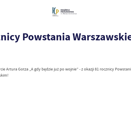
cznicy Powstania Warszawski
ie Artura Gotza „A gdy będzie już po wojnie” - z okazji 81 rocznicy Powstan
skim!